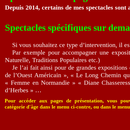
Arts, Antiquités, Histoire Nat
Depuis 2014, certains de mes spectacles son
Populaires etc.) Elle l'a fait
expositions comme « Symbol
Spectacles spécifiques sur dem
« Mythologie de l'Ouest Amé
Si vous souhaitez ce type d’intervention, il e
Chemin qui marche » « Norma
Par exemple pour accompagner une expositi
Naturelle, Traditions Populaires etc.)
de Fêtes » « Femme en Norm
Je l’ai fait ainsi pour de grandes expositi
de l’Ouest Américain », « Le Long Chemin qui
Chasseresse » « Où vont tous
« Femme en Normandie » « Diane Chasseresse
d’Herbes » …
un Océan d'Herbes » … Dans 
Pour accéder aux pages de présentation, vous pouv
actuellement en cours de pré
catégorie d'âge dans le menu ci-contre, ou dans le menu
Légendes des Eglises rurales 