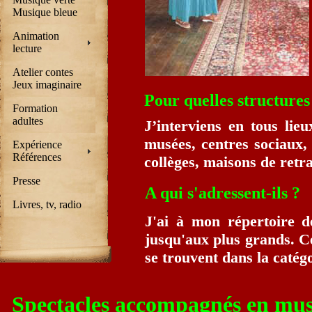
quartier et de la culture, fest
Musique bleue
maisons de retraite, offices d
Animation
lecture
s'adressent-ils ? Elle a à son 
Atelier contes
Jeux imaginaire
adaptés à tous les âges, des p
Pour quelles structures
Formation
grands. Certains d'entre eux 
adultes
J’interviens en tous lieu
musées, centres sociaux, 
Expérience
averties et se trouvent dans l
Références
collèges, maisons de retrai
Presse
Spectacles spécifiques sur d
A qui s'adressent-ils ?
Livres, tv, radio
type d'intervention, il est pr
J'ai à mon répertoire de
jusqu'aux plus grands. Ce
plusieurs mois à l'avance. P
se trouvent dans la catégo
accompagner une exposition 
Spectacles accompagnés en mu